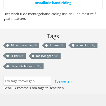
Installatie handleiding
Hier vindt u de montagehandleiding indien u de mast zelf
gaat plaatsen.
Tags
10 jaar garantie
9 meter
aluminium
(51)
(8)
(28)
kikker
mastvlaggen
(29)
(38)
uitwendig hijskoord
(21)
Toevoegen
Gebruik komma's om tags te scheiden.