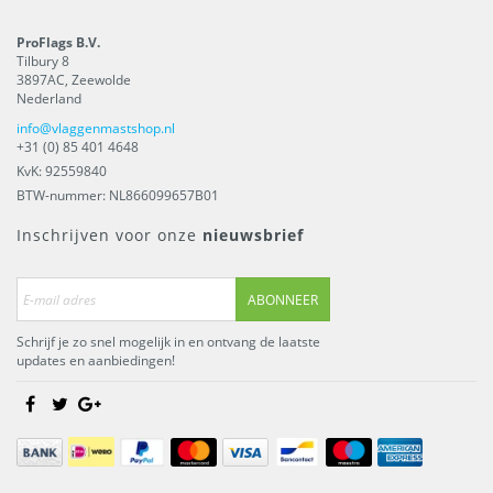
ProFlags B.V.
Tilbury 8
3897AC
,
Zeewolde
Nederland
info@vlaggenmastshop.nl
+31 (0) 85 401 4648
KvK: 92559840
BTW-nummer: NL866099657B01
Inschrijven voor onze
nieuwsbrief
ABONNEER
Schrijf je zo snel mogelijk in en ontvang de laatste
updates en aanbiedingen!