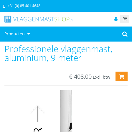
+31 (0) 85 401 4648
Producten
Professionele vlaggenmast,
aluminium, 9 meter
€
408,00
TOE
Excl. btw