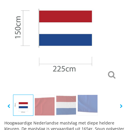
Hoogwaardige Nederlandse mastvlag met diepe heldere
kleuren. De mastvlag is vervaardigd uit 165gr. Spun polyester