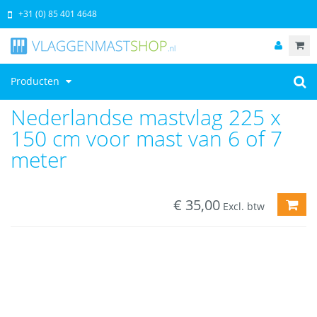
+31 (0) 85 401 4648
Producten
Nederlandse mastvlag 225 x
150 cm voor mast van 6 of 7
meter
€
35,00
TOE
Excl. btw