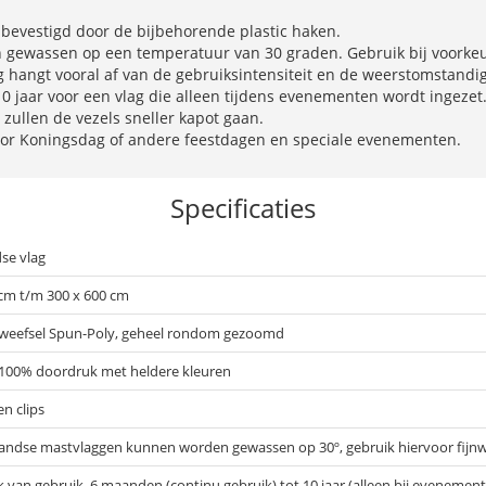
bevestigd door de bijbehorende plastic haken.
ewassen op een temperatuur van 30 graden. Gebruik bij voorkeur 
hangt vooral af van de gebruiksintensiteit en de weerstomstand
0 jaar voor een vlag die alleen tijdens evenementen wordt ingezet.
zullen de vezels sneller kapot gaan.
or Koningsdag of andere feestdagen en speciale evenementen.
Specificaties
se vlag
 cm t/m 300 x 600 cm
 weefsel Spun-Poly, geheel rondom gezoomd
 100% doordruk met heldere kleuren
n clips
andse mastvlaggen kunnen worden gewassen op 30º, gebruik hiervoor fijn
k van gebruik, 6 maanden (continu gebruik) tot 10 jaar (alleen bij evenemen