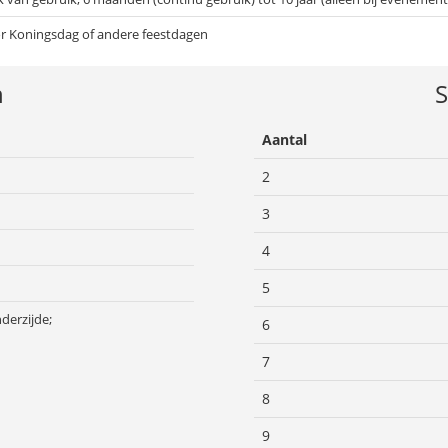
or Koningsdag of andere feestdagen
n
S
Aantal
2
3
4
5
derzijde;
6
7
8
9