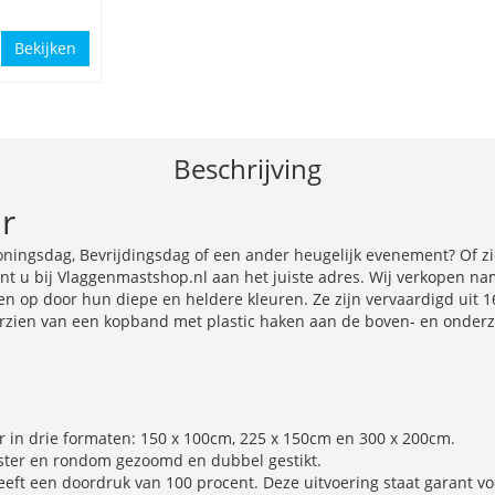
Bekijken
Beschrijving
ur
Koningsdag, Bevrijdingsdag of een ander heugelijk evenement? Of 
 u bij Vlaggenmastshop.nl aan het juiste adres. Wij verkopen name
en op door hun diepe en heldere kleuren. Ze zijn vervaardigd uit 1
ien van een kopband met plastic haken aan de boven- en onderzij
r in drie formaten: 150 x 100cm, 225 x 150cm en 300 x 200cm.
ster en rondom gezoomd en dubbel gestikt.
eft een doordruk van 100 procent. Deze uitvoering staat garant voo