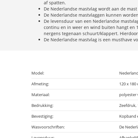
af spatten.
De Nederlandse mastvlag wordt aan de mast 
De Nederlandse mastvlaggen kunnen worden g
De levensduur van een Nederlandse mastvlag 
continu en in weer en wind buiten hangt en 1
nergens tegenaan schuurt/klappert. Hierdoor 
De Nederlandse mastvlag is een musthave vo
Model:
Nederland
Afmeting:
120 x 180
Materiaal:
polyester
Bedrukking:
Zeefdruk,
Bevestiging:
Kopband e
Wasvoorschriften:
De Nederl
Levensduur:
Afhankelij