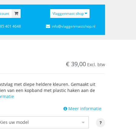
count
Vlaggenmast shop
 85 401 4648
info@vlaggenmastshop.nl
€
39,00
Excl. btw
tvlag met diepe heldere kleuren. Gemaakt uit
zien van een kopband met plastic haken aan de
ormatie
Meer informatie