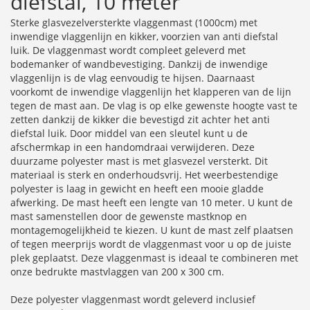
diefstal, 10 meter
Sterke glasvezelversterkte vlaggenmast (1000cm) met
inwendige vlaggenlijn en kikker, voorzien van anti diefstal
luik. De vlaggenmast wordt compleet geleverd met
bodemanker of wandbevestiging. Dankzij de inwendige
vlaggenlijn is de vlag eenvoudig te hijsen. Daarnaast
voorkomt de inwendige vlaggenlijn het klapperen van de lijn
tegen de mast aan. De vlag is op elke gewenste hoogte vast te
zetten dankzij de kikker die bevestigd zit achter het anti
diefstal luik. Door middel van een sleutel kunt u de
afschermkap in een handomdraai verwijderen. Deze
duurzame polyester mast is met glasvezel versterkt. Dit
materiaal is sterk en onderhoudsvrij. Het weerbestendige
polyester is laag in gewicht en heeft een mooie gladde
afwerking. De mast heeft een lengte van 10 meter. U kunt de
mast samenstellen door de gewenste mastknop en
montagemogelijkheid te kiezen. U kunt de mast zelf plaatsen
of tegen meerprijs wordt de vlaggenmast voor u op de juiste
plek geplaatst. Deze vlaggenmast is ideaal te combineren met
onze bedrukte mastvlaggen van 200 x 300 cm.
Deze polyester vlaggenmast wordt geleverd inclusief