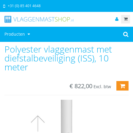
+31 (0) 85 401 4648
Producten
Polyester vlaggenmast met
diefstalbeveiliging (ISS), 10
meter
€
822,00
TOE
Excl. btw