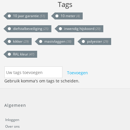
Tags
10 jaar garantie
10 meter
(51)
(4)
diefstalbeveiliging
inwendig hijskoord
(25)
(20)
kikker
mastvlaggen
polyester
(29)
(38)
(29)
RAL kleur
(47)
Toevoegen
Gebruik komma's om tags te scheiden.
Algemeen
Inloggen
Over ons