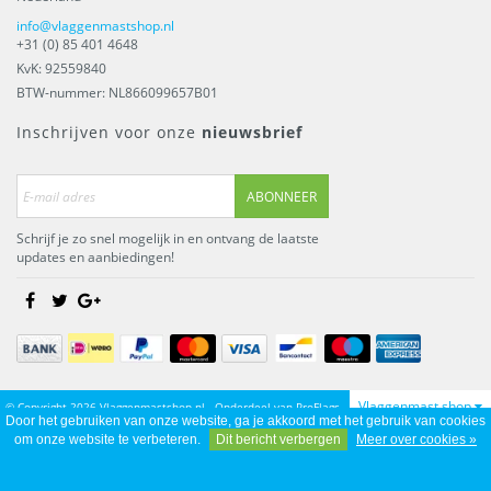
info@vlaggenmastshop.nl
+31 (0) 85 401 4648
KvK: 92559840
BTW-nummer: NL866099657B01
Inschrijven voor onze
nieuwsbrief
ABONNEER
Schrijf je zo snel mogelijk in en ontvang de laatste
updates en aanbiedingen!
Vlaggenmast shop
© Copyright 2026 Vlaggenmastshop.nl - Onderdeel van
ProFlags
Door het gebruiken van onze website, ga je akkoord met het gebruik van cookies
BV
om onze website te verbeteren.
Dit bericht verbergen
Meer over cookies »