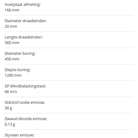
Voetplaat afmeting:
166 mm
Diameter draadeinden:
20 mm
Lengte draadeinden:
560 mm
Diameter boring:
450 mm
Diepte boring:
1200 mm
SP Windbelastingstest:
66 m/s
Stikstof oxide emissie:
30 g
Zwavel dioxide emissie:
0,13 g
Styreen emissie: