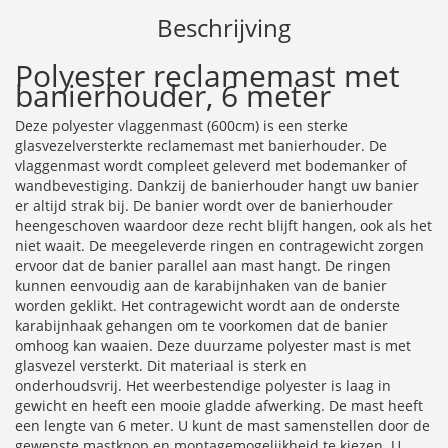
Beschrijving
Polyester reclamemast met
banierhouder, 6 meter
Deze polyester vlaggenmast (600cm) is een sterke
glasvezelversterkte reclamemast met banierhouder. De
vlaggenmast wordt compleet geleverd met bodemanker of
wandbevestiging. Dankzij de banierhouder hangt uw banier
er altijd strak bij. De banier wordt over de banierhouder
heengeschoven waardoor deze recht blijft hangen, ook als het
niet waait. De meegeleverde ringen en contragewicht zorgen
ervoor dat de banier parallel aan mast hangt. De ringen
kunnen eenvoudig aan de karabijnhaken van de banier
worden geklikt. Het contragewicht wordt aan de onderste
karabijnhaak gehangen om te voorkomen dat de banier
omhoog kan waaien. Deze duurzame polyester mast is met
glasvezel versterkt. Dit materiaal is sterk en
onderhoudsvrij. Het weerbestendige polyester is laag in
gewicht en heeft een mooie gladde afwerking. De mast heeft
een lengte van 6 meter. U kunt de mast samenstellen door de
gewenste mastknop en montagemogelijkheid te kiezen. U