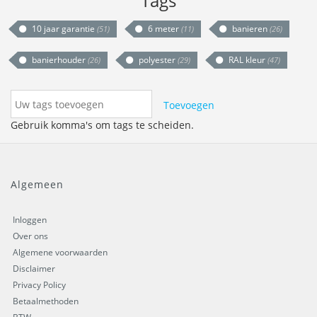
Tags
10 jaar garantie
6 meter
banieren
(51)
(11)
(26)
banierhouder
polyester
RAL kleur
(26)
(29)
(47)
Toevoegen
Gebruik komma's om tags te scheiden.
Algemeen
Inloggen
Over ons
Algemene voorwaarden
Disclaimer
Privacy Policy
Betaalmethoden