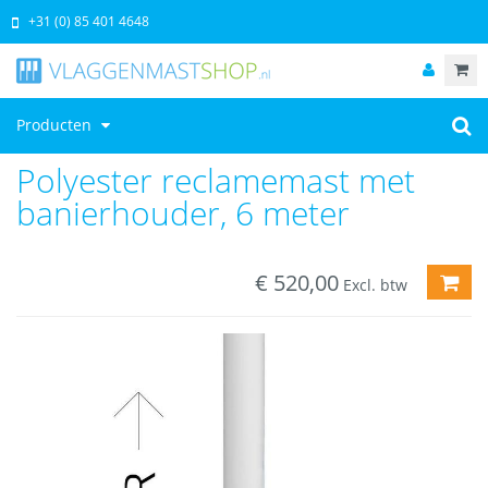
+31 (0) 85 401 4648
Producten
Polyester reclamemast met
banierhouder, 6 meter
€
520,00
TOE
Excl. btw