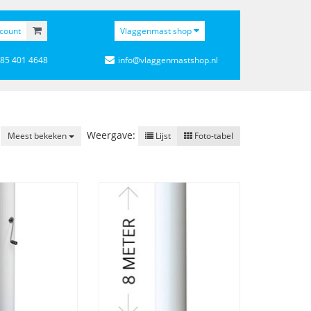
count
Vlaggenmast shop
 85 401 4648
info@vlaggenmastshop.nl
Weergave:
Meest bekeken
Lijst
Foto-tabel