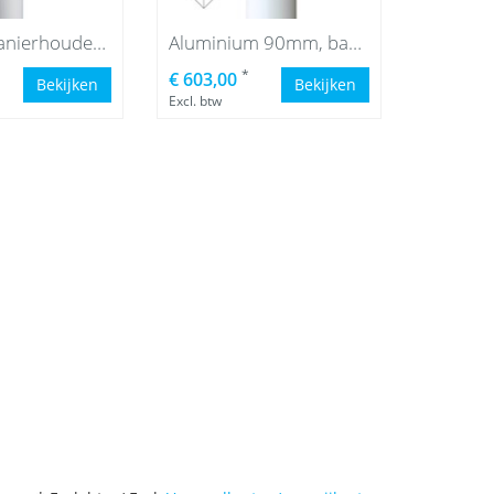
Hijsbare banierhouder met lier, 8 meter
Aluminium 90mm, banierhouder, 8 meter
*
€ 603,00
Bekijken
Bekijken
Excl. btw