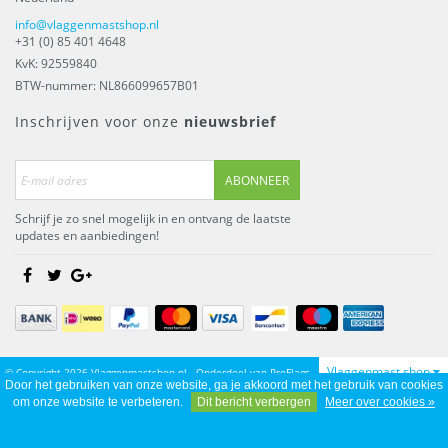
info@vlaggenmastshop.nl
+31 (0) 85 401 4648
KvK: 92559840
BTW-nummer: NL866099657B01
Inschrijven voor onze
nieuwsbrief
ABONNEER
Schrijf je zo snel mogelijk in en ontvang de laatste
updates en aanbiedingen!
Vlaggenmast shop
© Copyright 2026 Vlaggenmastshop.nl - Onderdeel van
ProFlags
Door het gebruiken van onze website, ga je akkoord met het gebruik van cookies
BV
om onze website te verbeteren.
Dit bericht verbergen
Meer over cookies »