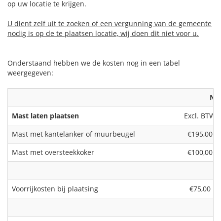
op uw locatie te krijgen.
U dient zelf uit te zoeken of een vergunning van de gemeente
nodig is op de te plaatsen locatie, wij doen dit niet voor u.
Onderstaand hebben we de kosten nog in een tabel
weergegeven:
Ne
Mast laten plaatsen
Excl. BTW
Mast met kantelanker of muurbeugel
€195,00
Mast met oversteekkoker
€100,00
Voorrijkosten bij plaatsing
€75,00