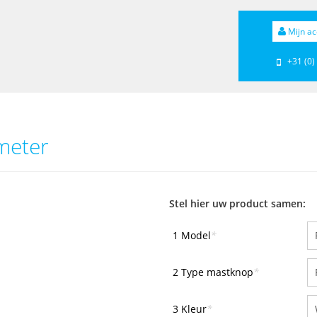
Mijn ac
+31 (0)
meter
Stel hier uw product samen:
1 Model
*
2 Type mastknop
*
3 Kleur
*