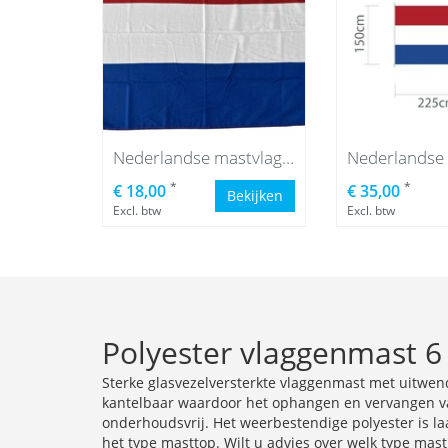
Nederlandse mastvlag 100 x 150 cm
*
*
€ 18,00
€ 35,00
Bekijken
Excl. btw
Excl. btw
Polyester vlaggenmast 6
Sterke glasvezelversterkte vlaggenmast met uitwen
kantelbaar waardoor het ophangen en vervangen van 
onderhoudsvrij. Het weerbestendige polyester is laa
het type masttop. Wilt u advies over welk type mas