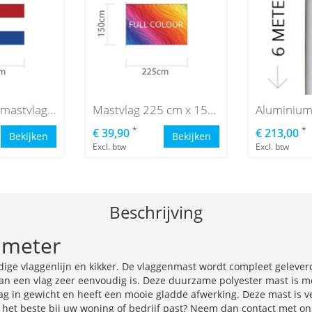
Nederlandse mastvlag 225 x 150 cm
Mastvlag 225 cm x 150 cm
*
*
€ 39,90
€ 213,00
Bekijken
Bekijken
Excl. btw
Excl. btw
Beschrijving
 meter
dige vlaggenlijn en kikker. De vlaggenmast wordt compleet gelever
een vlag zeer eenvoudig is. Deze duurzame polyester mast is met g
g in gewicht en heeft een mooie gladde afwerking. Deze mast is ver
t het beste bij uw woning of bedrijf past? Neem dan contact met on