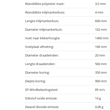
Wanddikte polyester mast:
3,5 mm
Wanddikte inlijmankerbuis:
4 mm
Lengte inlijmankerbuis:
600 mm
Diameter inlijmankerbuis:
102 mm
Voet naar kikkerhoogte:
1400 mm
Voetplaat afmeting:
166 mm
Diameter draadeinden:
20 mm
Lengte draadeinden:
560 mm
Diameter boring:
350 mm
Diepte boring:
900 mm
SP Windbelastingstest:
85 m/s
Stikstof oxide emissie:
14 g
Zwavel dioxide emissie:
0,06 g