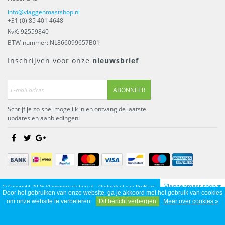
info@vlaggenmastshop.nl
+31 (0) 85 401 4648
KvK: 92559840
BTW-nummer: NL866099657B01
Inschrijven voor onze
nieuwsbrief
ABONNEER
Schrijf je zo snel mogelijk in en ontvang de laatste
updates en aanbiedingen!
Vlaggenmast shop
© Copyright 2026 Vlaggenmastshop.nl - Onderdeel van
ProFlags
Door het gebruiken van onze website, ga je akkoord met het gebruik van cookies
BV
om onze website te verbeteren.
Dit bericht verbergen
Meer over cookies »