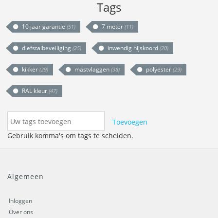
Tags
10 jaar garantie
7 meter
(51)
(11)
diefstalbeveiliging
inwendig hijskoord
(25)
(20)
kikker
mastvlaggen
polyester
(29)
(38)
(29)
RAL kleur
(47)
Toevoegen
Gebruik komma's om tags te scheiden.
Algemeen
Inloggen
Over ons