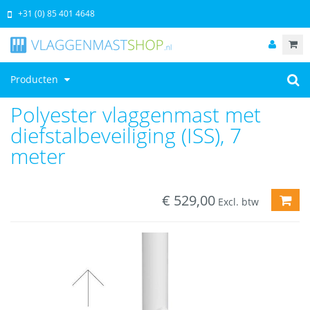
+31 (0) 85 401 4648
Producten
Polyester vlaggenmast met
diefstalbeveiliging (ISS), 7
meter
€
529,00
TOE
Excl. btw