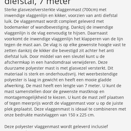
diefstal, 7 meter
Sterke glasvezelversterkte vlaggenmast (700cm) met
inwendige vlaggenlijn en kikker, voorzien van anti diefstal
luik. De vlaggenmast wordt compleet geleverd met
bodemanker of wandbevestiging. Dankzij de inwendige
vlaggenlijn is de vlag eenvoudig te hijsen. Daarnaast
voorkomt de inwendige vlaggenlijn het klapperen van de lijn
tegen de mast aan. De vlag is op elke gewenste hoogte vast te
zetten dankzij de kikker die bevestigd zit achter het anti
diefstal luik. Door middel van een sleutel kunt u de
afschermkap in een handomdraai verwijderen. Deze
duurzame polyester mast is met glasvezel versterkt. Dit
materiaal is sterk en onderhoudsvrij. Het weerbestendige
polyester is laag in gewicht en heeft een mooie gladde
afwerking. De mast heeft een lengte van 7 meter. U kunt de
mast samenstellen door de gewenste mastknop en
montagemogelijkheid te kiezen. U kunt de mast zelf plaatsen
of tegen meerprijs wordt de vlaggenmast voor u op de juiste
plek geplaatst. Deze vlaggenmast is ideaal te combineren met
onze bedrukte mastvlaggen van 150 x 225 cm.
Deze polyester vlaggenmast wordt geleverd inclusief