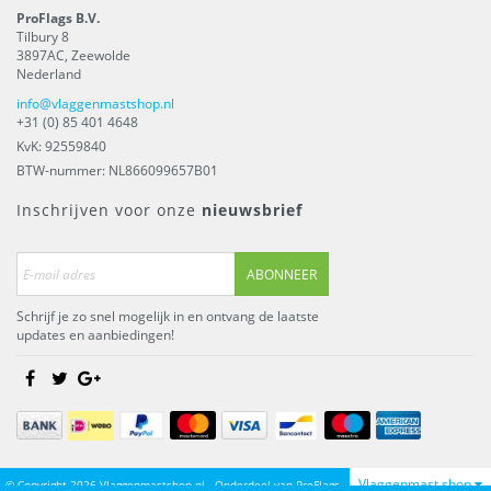
ProFlags B.V.
Tilbury 8
3897AC
,
Zeewolde
Nederland
info@vlaggenmastshop.nl
+31 (0) 85 401 4648
KvK: 92559840
BTW-nummer: NL866099657B01
Inschrijven voor onze
nieuwsbrief
ABONNEER
Schrijf je zo snel mogelijk in en ontvang de laatste
updates en aanbiedingen!
Vlaggenmast shop
© Copyright 2026 Vlaggenmastshop.nl - Onderdeel van
ProFlags